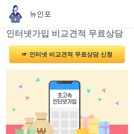
콘
텐
뉴인포
츠
로
인터넷가입 비교견적 무료상담
건
너
뛰
기
☞ 인터넷 비교견적 무료상담 신청