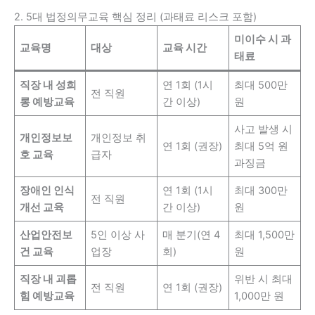
2. 5대 법정의무교육 핵심 정리 (과태료 리스크 포함)
미이수 시 과
교육명
대상
교육 시간
태료
직장 내 성희
연 1회 (1시
최대 500만
전 직원
롱 예방교육
간 이상)
원
사고 발생 시
개인정보보
개인정보 취
연 1회 (권장)
최대 5억 원
호 교육
급자
과징금
장애인 인식
연 1회 (1시
최대 300만
전 직원
개선 교육
간 이상)
원
산업안전보
5인 이상 사
매 분기(연 4
최대 1,500만
건 교육
업장
회)
원
직장 내 괴롭
위반 시 최대
전 직원
연 1회 (권장)
힘 예방교육
1,000만 원