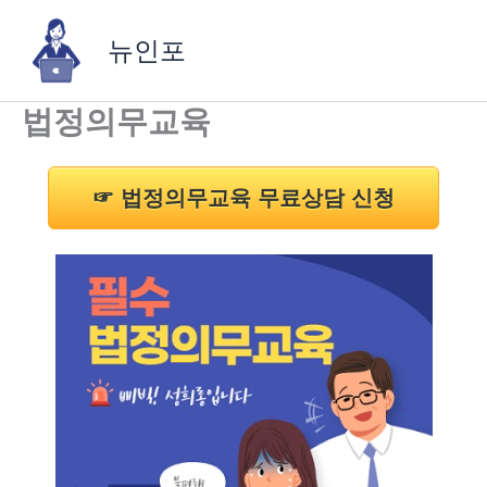
콘
텐
뉴인포
츠
로
법정의무교육
건
너
뛰
기
☞ 법정의무교육 무료상담 신청