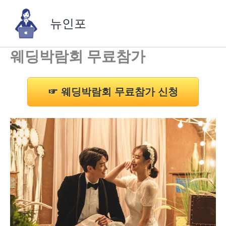
콘
텐
뉴인포
츠
로
웨딩박람회 무료참가
건
너
뛰
기
☞ 웨딩박람회 무료참가 신청